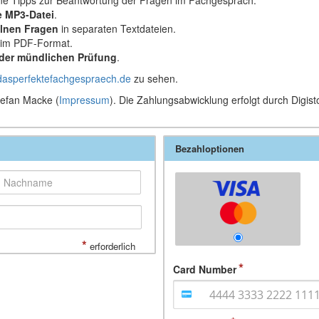
e MP3-Datei
.
lnen Fragen
in separaten Textdateien.
im PDF-Format.
 der mündlichen Prüfung
.
/dasperfektefachgespraech.de
zu sehen.
tefan Macke (
Impressum
). Die Zahlungsabwicklung erfolgt durch Digist
Bezahloptionen
*
erforderlich
Card Number