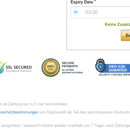
Expiry Date
Keine Zusat
Be
 ab Zahlung bis zu 3 mal herunterladen.
enschutzbestimmungen
von Digistore24 als Teil des geschlossenen Kaufvert
 ausgeliefert. Versand-Produkte werden innerhalb von 7 Tagen nach Zahlung