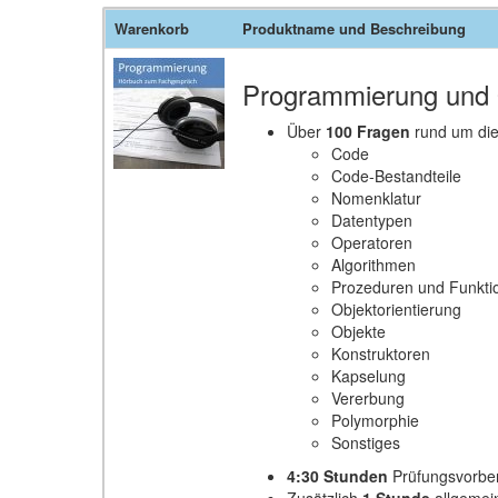
Warenkorb
Produktname und Beschreibung
Programmierung und O
Über
100 Fragen
rund um die
Code
Code-Bestandteile
Nomenklatur
Datentypen
Operatoren
Algorithmen
Prozeduren und Funkti
Objektorientierung
Objekte
Konstruktoren
Kapselung
Vererbung
Polymorphie
Sonstiges
4:30 Stunden
Prüfungsvorbere
Zusätzlich
1 Stunde
allgemei