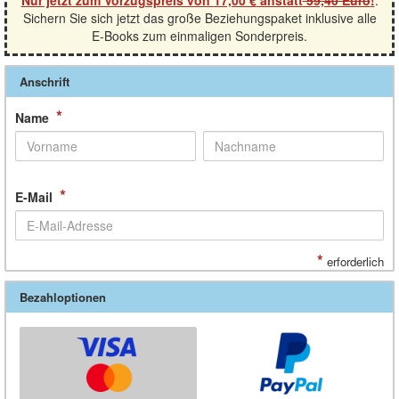
Nur jetzt zum Vorzugspreis von
17,00 €
anstatt
59,40 Euro
!
.
Sichern Sie sich jetzt das große Beziehungspaket inklusive alle
E-Books zum einmaligen Sonderpreis.
Anschrift
*
Name
*
E-Mail
*
erforderlich
Bezahloptionen