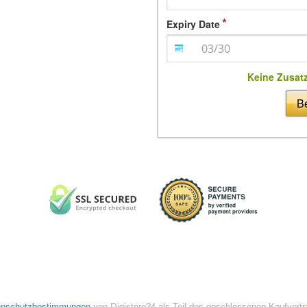
Expiry Date
Keine Zusat
Be
enschutzbestimmungen
von Digistore24 als Teil des geschlossenen Kaufvert