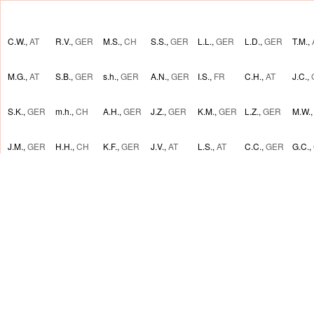
C.W.,
AT
R.V.,
GER
M.S.,
CH
S.S.,
GER
L.L.,
GER
L.D.,
GER
T.M.,
M.G.,
AT
S.B.,
GER
s.h.,
GER
A.N.,
GER
I.S.,
FR
C.H.,
AT
J.C.,
S.K.,
GER
m.h.,
CH
A.H.,
GER
J.Z.,
GER
K.M.,
GER
L.Z.,
GER
M.W.
J.M.,
GER
H.H.,
CH
K.F.,
GER
J.V.,
AT
L.S.,
AT
C.C.,
GER
G.C.,
M.P.,
GER
S.B.,
GER
L.A.,
GER
D.F.,
GER
P.S.,
GER
E.W.,
AT
Y.S.,
Z.C.,
GER
N.Z.,
GER
S.P.,
AT
F.K.,
GER
M.H.,
AT
J.H.,
GER
C.M.,
I.H.,
AT
L.Z.,
GER
C.L.,
AT
M.K.,
AT
T.H.,
AT
M.H.,
GER
S.F.,
M.R.,
GER
E.S.,
GER
M.Z.,
AT
S.H.,
F.Z.,
GER
T.R.,
GER
J.L.,
I.S.,
GER
J.S.,
GER
E.K.,
GER
L.B.,
GER
S.B.,
GER
A.H.,
GER
A.F.,