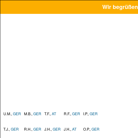
Wir begrüßen
U.M.,
GER
M.B.,
GER
T.F.,
AT
R.F.,
GER
I.P.,
GER
T.J.,
GER
R.H.,
GER
J.H.,
GER
J.H.,
AT
O.P.,
GER