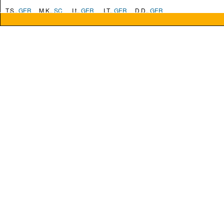
T.S.,
GER
M.K.,
SC
I.t.,
GER
I.T.,
GER
D.D.,
GER
G.B.,
GER
G.B.,
GER