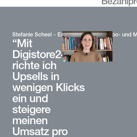
Bezahlpr
Stefanie Scheel
Expertin für digitale Abo- und 
“Mit
Digistore24
richte ich
Upsells in
wenigen Klicks
ein und
steigere
meinen
Umsatz pro