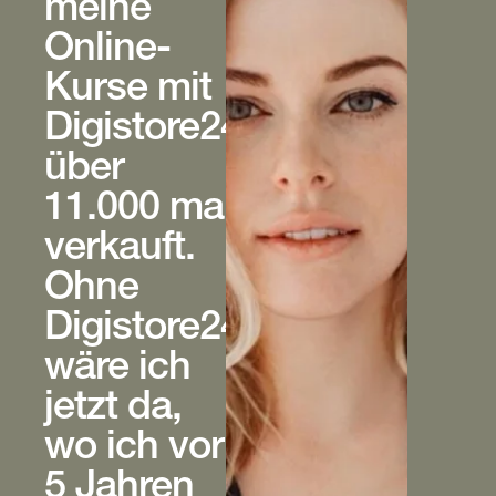
meine
Online-
Kurse mit
Digistore24
über
11.000 mal
verkauft.
Ohne
Digistore24
wäre ich
jetzt da,
wo ich vor
5 Jahren