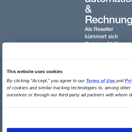
&
Rechnung
Als Reseller
kümmert sich
Digistore24 für
dich, um die
korrekte
Abwicklung
This website uses cookies
von Steuern,
By clicking “Accept,” you agree to our 
Terms of Use
and 
Pri
Rückgaben
of cookies and similar tracking technologies to, among other 
und
ourselves or through our third-party ad partners with whom d
(internationale)
Zahlungen.
Wir stellen
sicher, dass
du deine