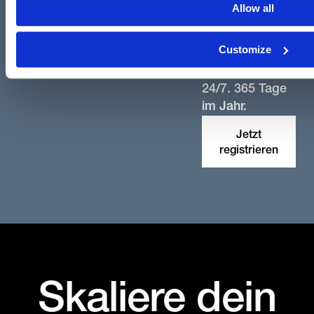
Zahlungen
Allow all
korrekt und
zuverlässig
Customize
erhältst – Tag
und Nacht.
24/7. 365 Tage
im Jahr.
Jetzt
registrieren
Skaliere dein