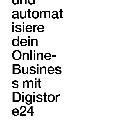
und
automat
isiere
dein
Online-
Busines
s mit
Digistor
e24