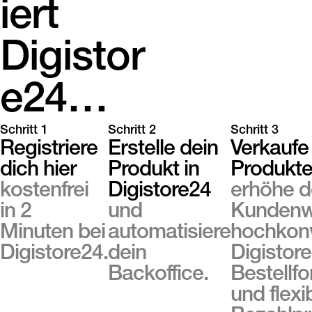
iert
Digistor
e24…
Schritt 1
Schritt 2
Schritt 3
Registriere
Erstelle dein
Verkaufe
dich hier
Produkt in
Produkt
kostenfrei
Digistore24
erhöhe d
in 2
und
Kundenw
Minuten bei
automatisiere
hochkonv
Digistore24.
dein
Digistor
Backoffice.
Bestellf
und flexi