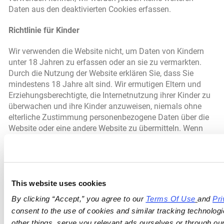
Daten aus den deaktivierten Cookies erfassen.
Richtlinie für Kinder
Wir verwenden die Website nicht, um Daten von Kindern
unter 18 Jahren zu erfassen oder an sie zu vermarkten.
Durch die Nutzung der Website erklären Sie, dass Sie
mindestens 18 Jahre alt sind. Wir ermutigen Eltern und
Erziehungsberechtigte, die Internetnutzung ihrer Kinder zu
überwachen und ihre Kinder anzuweisen, niemals ohne
elterliche Zustimmung personenbezogene Daten über die
Website oder eine andere Website zu übermitteln. Wenn
Sie glauben, dass ein Kind uns über die Website
personenbezogene Daten zur Verfügung gestellt hat,
setzen Sie sich bitte mit uns in Verbindung, und wir werden
uns in angemessener Weise bemühen, die Daten zu finden
und zu löschen.
This website uses cookies
By clicking “Accept,” you agree to our 
Terms Of Use
and 
Pri
Do Not Track-Signale
consent to the use of cookies and similar tracking technologi
other things, serve you relevant ads ourselves or through our 