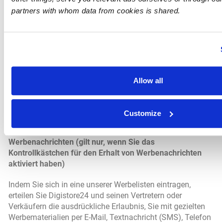
Do Not Track (DNT") ist eine Datenschutzeinstellung im
partners with whom data from cookies is shared.
Browser, die Nutzer so einstellen können, dass ihr
Internetbrowser automatisch ein Signal an unsere Online-
und Mobilressourcen sendet, um uns aufzufordern, die
Browsing-Aktivitäten nicht über verschiedene Websites
hinweg zu verfolgen. Derzeit gibt es jedoch keinen
universellen Standard für das Senden und Empfangen von
DNT-Signalen. Daher können wir nicht versprechen, dass
Allow all
wir auf alle DNT-Signale reagieren, erkennen diese jedoch
und reagieren darauf, wenn die geltenden
Datenschutzgesetze dies erfordern, z. B. wenn HTTP-
Customize
Header-Felder oder Java-Objekte verwendet werden.
Werbenachrichten (gilt nur, wenn Sie das
Kontrollkästchen für den Erhalt von Werbenachrichten
aktiviert haben)
Indem Sie sich in eine unserer Werbelisten eintragen,
erteilen Sie Digistore24 und seinen Vertretern oder
Verkäufern die ausdrückliche Erlaubnis, Sie mit gezielten
Werbematerialien per E-Mail, Textnachricht (SMS), Telefon