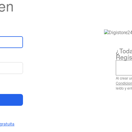
 en
¿Toda
Regís
Al crear 
Condicion
leído y e