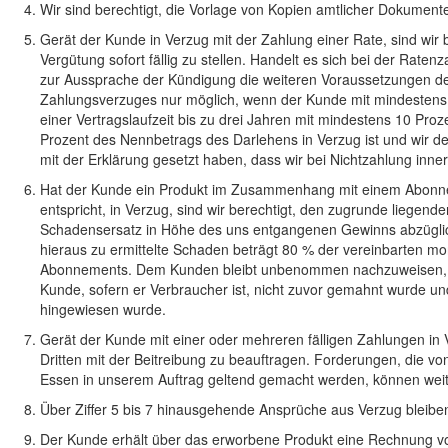
Wir sind berechtigt, die Vorlage von Kopien amtlicher Dokumente 
Gerät der Kunde in Verzug mit der Zahlung einer Rate, sind wir 
Vergütung sofort fällig zu stellen. Handelt es sich bei der Rat
zur Aussprache der Kündigung die weiteren Voraussetzungen 
Zahlungsverzuges nur möglich, wenn der Kunde mit mindestens zw
einer Vertragslaufzeit bis zu drei Jahren mit mindestens 10 Proz
Prozent des Nennbetrags des Darlehens in Verzug ist und wir d
mit der Erklärung gesetzt haben, dass wir bei Nichtzahlung inne
Hat der Kunde ein Produkt im Zusammenhang mit einem Abonnem
entspricht, in Verzug, sind wir berechtigt, den zugrunde liegen
Schadensersatz in Höhe des uns entgangenen Gewinns abzüglich 
hieraus zu ermittelte Schaden beträgt 80 % der vereinbarten m
Abonnements. Dem Kunden bleibt unbenommen nachzuweisen, dass
Kunde, sofern er Verbraucher ist, nicht zuvor gemahnt wurde un
hingewiesen wurde.
Gerät der Kunde mit einer oder mehreren fälligen Zahlungen in V
Dritten mit der Beitreibung zu beauftragen. Forderungen, die 
Essen in unserem Auftrag geltend gemacht werden, können weit
Über Ziffer 5 bis 7 hinausgehende Ansprüche aus Verzug bleibe
Der Kunde erhält über das erworbene Produkt eine Rechnung vo