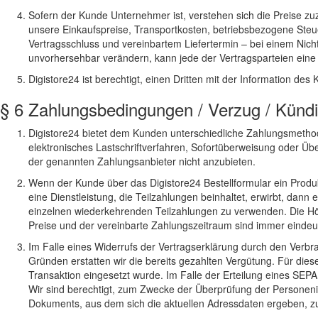
Sofern der Kunde Unternehmer ist, verstehen sich die Preise zu
unsere Einkaufspreise, Transportkosten, betriebsbezogene Steue
Vertragsschluss und vereinbartem Liefertermin – bei einem Nich
unvorhersehbar verändern, kann jede der Vertragsparteien ein
Digistore24 ist berechtigt, einen Dritten mit der Information de
§ 6 Zahlungsbedingungen / Verzug / Künd
Digistore24 bietet dem Kunden unterschiedliche Zahlungsmethode
elektronisches Lastschriftverfahren, Sofortüberweisung oder Ü
der genannten Zahlungsanbieter nicht anzubieten.
Wenn der Kunde über das Digistore24 Bestellformular ein Pro
eine Dienstleistung, die Teilzahlungen beinhaltet, erwirbt, dann 
einzelnen wiederkehrenden Teilzahlungen zu verwenden. Die Höh
Preise und der vereinbarte Zahlungszeitraum sind immer eindeut
Im Falle eines Widerrufs der Vertragserklärung durch den Verb
Gründen erstatten wir die bereits gezahlten Vergütung. Für die
Transaktion eingesetzt wurde. Im Falle der Erteilung eines SEP
Wir sind berechtigt, zum Zwecke der Überprüfung der Personenid
Dokuments, aus dem sich die aktuellen Adressdaten ergeben, z