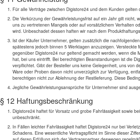
Für alle Verträge zwischen Digistore24 und dem Kunden gelten 
Die Verkürzung der Gewährleistungsfrist auf ein Jahr gilt nicht
uns zu vertretenen Mangels oder auf vorsätzlichem Verhalten ode
wird. Unbeschadet dessen haften wir nach dem Produkthaftungs
Ist der Käufer Unternehmer, gelten zusätzlich die nachfolgend
spätestens jedoch binnen 5 Werktagen anzuzeigen. Versteckte M
gegenüber Digistore24 nur geltend gemacht werden, wenn die 
hat, bei uns eintrifft. Bei berechtigten Beanstandungen ist die
verpflichtet. Gibt der Besteller uns keine Gelegenheit, uns von
Ware oder Proben davon nicht unverzüglich zur Verfügung, entf
berechtigen nicht zur Ablehnung der Restlieferung. Diese Bedi
Jegliche Gewährleistungsansprüche für Unternehmer sind ausge
§ 12 Haftungsbeschränkung
Digistore24 haftet für Vorsatz und grobe Fahrlässigkeit sowie 
unbeschränkt.
In Fällen leichter Fahrlässigkeit haftet Digistore24 nur bei Verl
Schadens. Eine wesentliche Vertragspflicht im Sinne dieser Ziffer
auf deren Erfüllung sich der Vertragspartner deswegen regelmäß