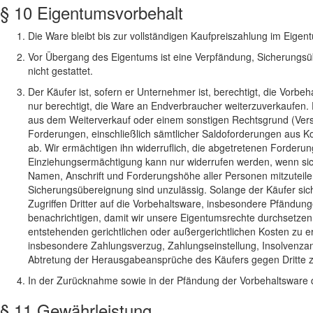
§ 10 Eigentumsvorbehalt
Die Ware bleibt bis zur vollständigen Kaufpreiszahlung im Eigen
Vor Übergang des Eigentums ist eine Verpfändung, Sicherungs
nicht gestattet.
Der Käufer ist, sofern er Unternehmer ist, berechtigt, die Vor
nur berechtigt, die Ware an Endverbraucher weiterzuverkaufen. 
aus dem Weiterverkauf oder einem sonstigen Rechtsgrund (Vers
Forderungen, einschließlich sämtlicher Saldoforderungen aus Kon
ab. Wir ermächtigen ihn widerruflich, die abgetretenen Forder
Einziehungsermächtigung kann nur widerrufen werden, wenn sich d
Namen, Anschrift und Forderungshöhe aller Personen mitzuteile
Sicherungsübereignung sind unzulässig. Solange der Käufer sich 
Zugriffen Dritter auf die Vorbehaltsware, insbesondere Pfändun
benachrichtigen, damit wir unsere Eigentumsrechte durchsetzen 
entstehenden gerichtlichen oder außergerichtlichen Kosten zu ers
insbesondere Zahlungsverzug, Zahlungseinstellung, Insolvenzant
Abtretung der Herausgabeansprüche des Käufers gegen Dritte z
In der Zurücknahme sowie in der Pfändung der Vorbehaltsware du
§ 11 Gewährleistung