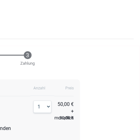
Zahlung
Anzahl
Preis
50,00 €
+
monatlich
50,00 €
unden