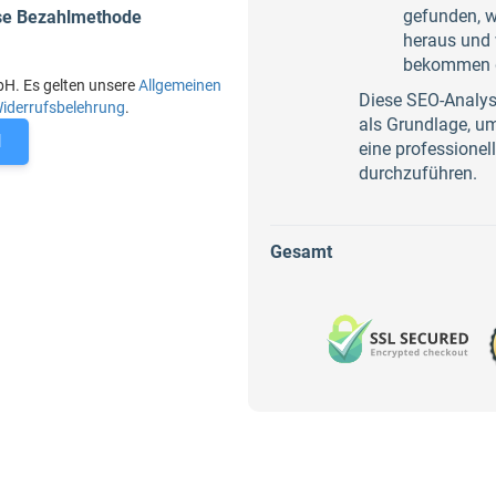
gefunden, w
ese Bezahlmethode
heraus und w
bekommen 
bH. Es gelten unsere
Allgemeinen
Diese SEO-Analys
iderrufsbelehrung
.
als Grundlage, u
N
eine professione
durchzuführen.
Gesamt