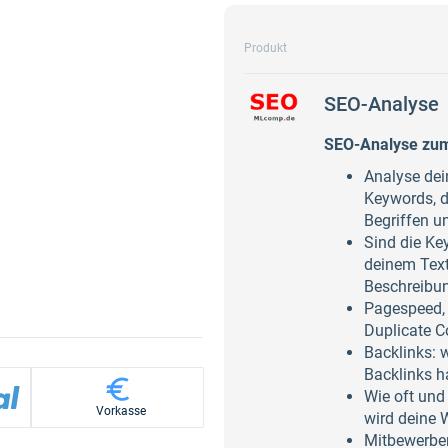
Produkt
SEO-Analyse
SEO-Analyse zum
Analyse dei
Keywords, d
Begriffen u
Sind die Key
deinem Text
Beschreibung
Pagespeed, 
Duplicate Co
Backlinks: w
Backlinks h
Wie oft und
Vorkasse
wird deine 
Mitbewerber