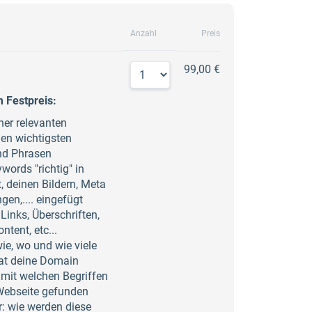
Anzahl
Preis
99,00 €
 Festpreis:
ner relevanten
en wichtigsten
nd Phrasen
words "richtig" in
, deinen Bildern, Meta
en,.... eingefügt
Links, Überschriften,
ntent, etc...
ie, wo und wie viele
at deine Domain
 mit welchen Begriffen
Webseite gefunden
: wie werden diese