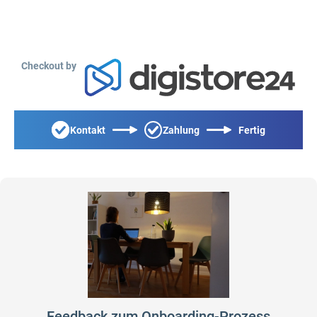
Checkout by
Kontakt
Zahlung
Fertig
Feedback zum Onboarding-Prozess