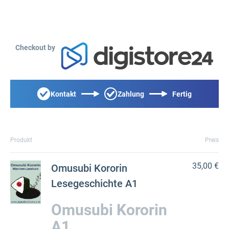
Checkout by
Kontakt
Zahlung
Fertig
Produkt
Preis
35,00 €
Omusubi Kororin
Lesegeschichte A1
Omusubi Kororin
A1