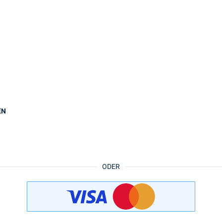
EN
ODER