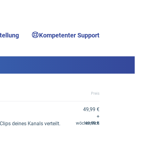
tellung
Kompetenter Support
Preis
49,99 €
+
lips deines Kanals verteilt.
wöchentlich
49,99 €