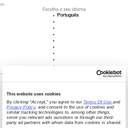
Escolha o seu idioma
Português
Deutsch
English
Français
Español
Nederlands
Italiano
Polski
Slovenščina
PT
Cancelar ou revogar o
This website uses cookies
contrato
By clicking “Accept,” you agree to our 
Terms Of Use
and 
Privacy Policy
, and consent to the use of cookies and 
Cancele contratos e assinaturas ativas ou revogue
similar tracking technologies to, among other things, 
seu contrato on-line.
serve you relevant ads ourselves or through our third-
party ad partners with whom data from cookies is shared.
ID DO