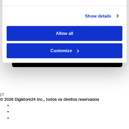
ⓘ
Não sabe o ID de seu pedido? Veja aqui como encontrá-la.
PEDIDO
Show details
SOBRENOME OU ENDEREÇO DE E-MAIL
Allow all
Customize
Continuar
pt
© 2026 Digistore24 Inc., todos os direitos reservados
Proteção de dados
Nota legal
Termos e Condições (AGB)