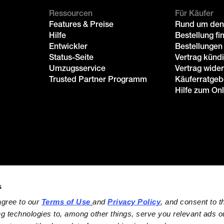
Ressourcen
Für Käufer
Features & Preise
Rund um den
Hilfe
Bestellung fi
Entwickler
Bestellungen
Status-Seite
Vertrag künd
Umzugsservice
Vertrag wide
Trusted Partner Programm
Käuferratgeb
Hilfe zum On
s
agree to our 
Terms of Use
and 
Privacy Policy
, and consent to th
ng technologies to, among other things, serve you relevant ads ou