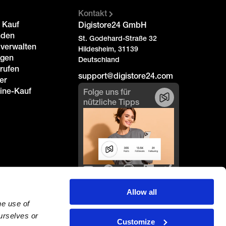
Kontakt
 Kauf
Digistore24 GmbH
nden
St. Godehard-Straße 32
 verwalten
Hildesheim, 31139
igen
Deutschland
rrufen
support@digistore24.com
er
line-Kauf
Folge uns für
nützliche Tipps
Allow all
e use of 
rselves or 
Customize