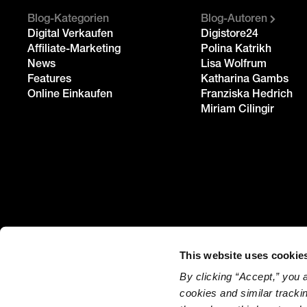
Blog-Kategorien
Blog-Autoren
Digital Verkaufen
Digistore24
Affiliate-Marketing
Polina Katrikh
News
Lisa Wolfrum
Features
Katharina Gambs
Online Einkaufen
Franziska Hedrich
Miriam Cilingir
This website uses cookie
USA / Global
By clicking “Accept,” you 
Germany / DACH
Deutsch
DE
cookies and similar tracki