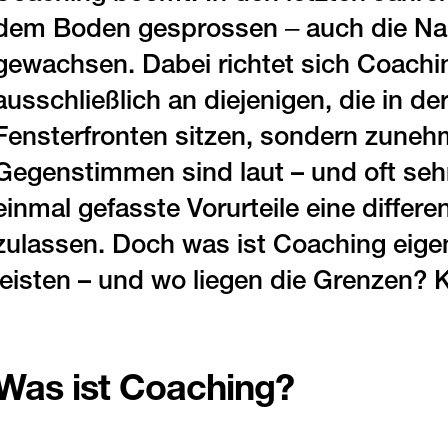
dem Boden gesprossen ‒ auch die Nac
gewachsen. Dabei richtet sich Coachi
ausschließlich an diejenigen, die in d
Fensterfronten sitzen, sondern zuneh
Gegenstimmen sind laut – und oft sehr 
einmal gefasste Vorurteile eine diffe
zulassen. Doch was ist Coaching eigen
leisten – und wo liegen die Grenzen? 
Was ist Coaching?