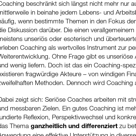
Coaching beschränkt sich längst nicht mehr nur 
mittlerweile in beinahe jedem Lebens- und Arbeitsb
häufig, wenn bestimmte Themen in den Fokus der Öf
die Diskussion darüber. Die einen verallgemeinern
meistens unseriös oder esoterisch und überteuert
erleben Coaching als wertvolles Instrument zur pe
Weiterentwicklung. Ohne Frage gibt es unseriöse 
und wenig liefern. Doch ist das ein Coaching-spe
existieren fragwürdige Akteure – von windigen Fin
zweifelhaften Methoden. Dennoch wird Coaching a
Dabei zeigt sich: Seriöse Coaches arbeiten mit st
und messbaren Zielen. Ein gutes Coaching ist meh
fundierte Reflexion, Perspektivwechsel und konkr
das Thema
zu bet
ganzheitlich und differenziert
Anwendung eine effektive Unterstützung in divers