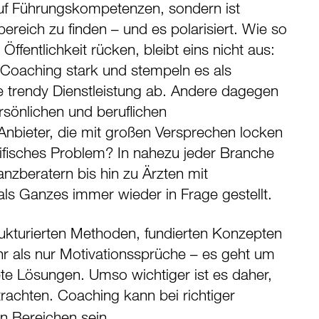
auf Führungskompetenzen, sondern ist
ereich zu finden – und es polarisiert. Wie so
fentlichkeit rücken, bleibt eins nicht aus:
 Coaching stark und stempeln es als
e trendy Dienstleistung ab. Andere dagegen
rsönlichen und beruflichen
Anbieter, die mit großen Versprechen locken
zifisches Problem? In nahezu jeder Branche
anzberatern bis hin zu Ärzten mit
ls Ganzes immer wieder in Frage gestellt.
rukturierten Methoden, fundierten Konzepten
r als nur Motivationssprüche – es geht um
ete Lösungen. Umso wichtiger ist es daher,
rachten. Coaching kann bei richtiger
en Bereichen sein.