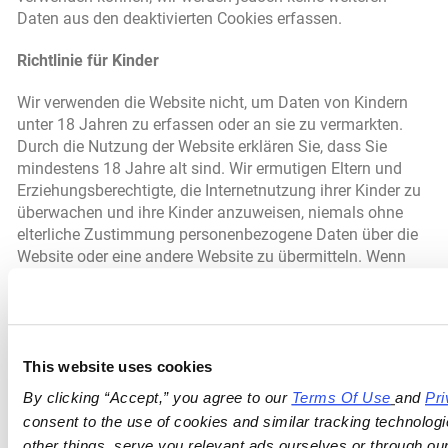
Daten aus den deaktivierten Cookies erfassen.
Richtlinie für Kinder
Wir verwenden die Website nicht, um Daten von Kindern
unter 18 Jahren zu erfassen oder an sie zu vermarkten.
Durch die Nutzung der Website erklären Sie, dass Sie
mindestens 18 Jahre alt sind. Wir ermutigen Eltern und
Erziehungsberechtigte, die Internetnutzung ihrer Kinder zu
überwachen und ihre Kinder anzuweisen, niemals ohne
elterliche Zustimmung personenbezogene Daten über die
Website oder eine andere Website zu übermitteln. Wenn
Sie glauben, dass ein Kind uns über die Website
personenbezogene Daten zur Verfügung gestellt hat,
setzen Sie sich bitte mit uns in Verbindung, und wir werden
uns in angemessener Weise bemühen, die Daten zu finden
und zu löschen.
This website uses cookies
By clicking “Accept,” you agree to our 
Terms Of Use
and 
Pri
Do Not Track-Signale
consent to the use of cookies and similar tracking technologi
other things, serve you relevant ads ourselves or through our 