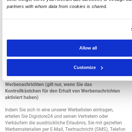
Do Not Track (DNT") ist eine Datenschutzeinstellung im
partners with whom data from cookies is shared.
Browser, die Nutzer so einstellen können, dass ihr
Internetbrowser automatisch ein Signal an unsere Online-
und Mobilressourcen sendet, um uns aufzufordern, die
Browsing-Aktivitäten nicht über verschiedene Websites
hinweg zu verfolgen. Derzeit gibt es jedoch keinen
universellen Standard für das Senden und Empfangen von
DNT-Signalen. Daher können wir nicht versprechen, dass
Allow all
wir auf alle DNT-Signale reagieren, erkennen diese jedoch
und reagieren darauf, wenn die geltenden
Datenschutzgesetze dies erfordern, z. B. wenn HTTP-
Customize
Header-Felder oder Java-Objekte verwendet werden.
Werbenachrichten (gilt nur, wenn Sie das
Kontrollkästchen für den Erhalt von Werbenachrichten
aktiviert haben)
Indem Sie sich in eine unserer Werbelisten eintragen,
erteilen Sie Digistore24 und seinen Vertretern oder
Verkäufern die ausdrückliche Erlaubnis, Sie mit gezielten
Werbematerialien per E-Mail, Textnachricht (SMS), Telefon