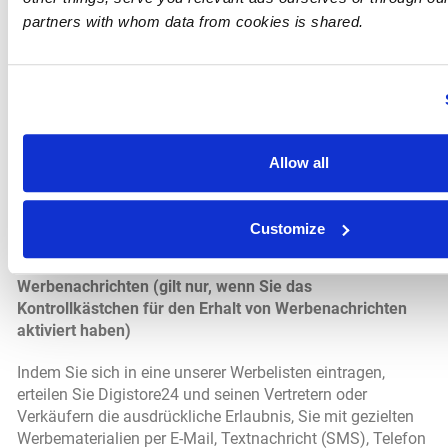
Do Not Track (DNT") ist eine Datenschutzeinstellung im
partners with whom data from cookies is shared.
Browser, die Nutzer so einstellen können, dass ihr
Internetbrowser automatisch ein Signal an unsere Online-
und Mobilressourcen sendet, um uns aufzufordern, die
Browsing-Aktivitäten nicht über verschiedene Websites
hinweg zu verfolgen. Derzeit gibt es jedoch keinen
universellen Standard für das Senden und Empfangen von
DNT-Signalen. Daher können wir nicht versprechen, dass
Allow all
wir auf alle DNT-Signale reagieren, erkennen diese jedoch
und reagieren darauf, wenn die geltenden
Datenschutzgesetze dies erfordern, z. B. wenn HTTP-
Customize
Header-Felder oder Java-Objekte verwendet werden.
Werbenachrichten (gilt nur, wenn Sie das
Kontrollkästchen für den Erhalt von Werbenachrichten
aktiviert haben)
Indem Sie sich in eine unserer Werbelisten eintragen,
erteilen Sie Digistore24 und seinen Vertretern oder
Verkäufern die ausdrückliche Erlaubnis, Sie mit gezielten
Werbematerialien per E-Mail, Textnachricht (SMS), Telefon