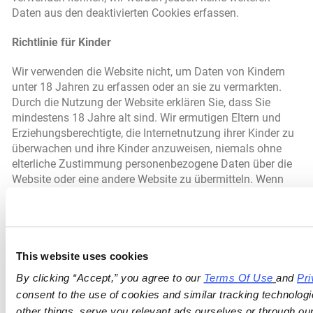
Daten aus den deaktivierten Cookies erfassen.
Richtlinie für Kinder
Wir verwenden die Website nicht, um Daten von Kindern
unter 18 Jahren zu erfassen oder an sie zu vermarkten.
Durch die Nutzung der Website erklären Sie, dass Sie
mindestens 18 Jahre alt sind. Wir ermutigen Eltern und
Erziehungsberechtigte, die Internetnutzung ihrer Kinder zu
überwachen und ihre Kinder anzuweisen, niemals ohne
elterliche Zustimmung personenbezogene Daten über die
Website oder eine andere Website zu übermitteln. Wenn
Sie glauben, dass ein Kind uns über die Website
personenbezogene Daten zur Verfügung gestellt hat,
setzen Sie sich bitte mit uns in Verbindung, und wir werden
uns in angemessener Weise bemühen, die Daten zu finden
und zu löschen.
This website uses cookies
By clicking “Accept,” you agree to our 
Terms Of Use
and 
Pri
Do Not Track-Signale
consent to the use of cookies and similar tracking technologi
other things, serve you relevant ads ourselves or through our 