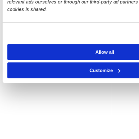
relevant ads ourselves or through our third-party ad partner
cookies is shared.
A
Allow all
i
Customize